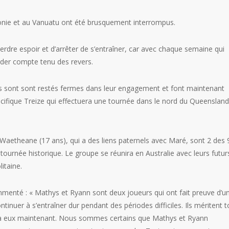
nie et au Vanuatu ont été brusquement interrompus.
erdre espoir et d’arrêter de s’entraîner, car avec chaque semaine qui
der compte tenu des revers.
 Ils sont sont restés fermes dans leur engagement et font maintenant
acifique Treize qui effectuera une tournée dans le nord du Queensland
t Waetheane (17 ans), qui a des liens paternels avec Maré, sont 2 des 
ournée historique. Le groupe se réunira en Australie avec leurs futur
itaine.
ommenté : « Mathys et Ryann sont deux joueurs qui ont fait preuve d’u
tinuer à s’entraîner dur pendant des périodes difficiles. Ils méritent 
e à eux maintenant. Nous sommes certains que Mathys et Ryann