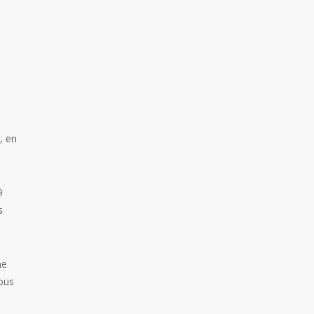
, en
9
s
ne
tous