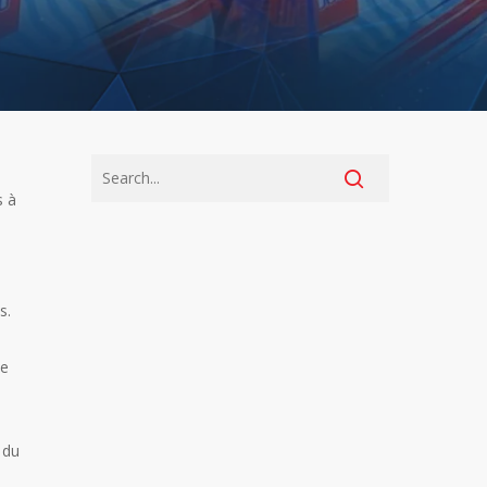
s à
s.
le
 du