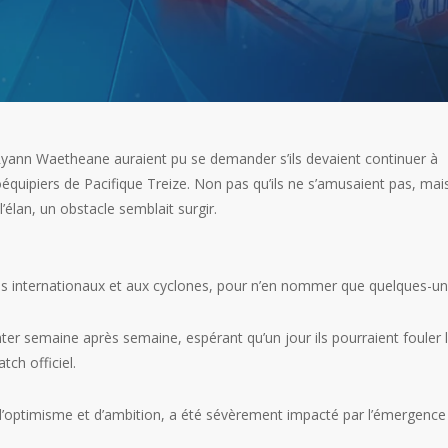
Ryann Waetheane auraient pu se demander s’ils devaient continuer à
quipiers de Pacifique Treize. Non pas qu’ils ne s’amusaient pas, mai
’élan, un obstacle semblait surgir.
s internationaux et aux cyclones, pour n’en nommer que quelques-un
er semaine après semaine, espérant qu’un jour ils pourraient fouler 
tch officiel.
 d’optimisme et d’ambition, a été sévèrement impacté par l’émergence